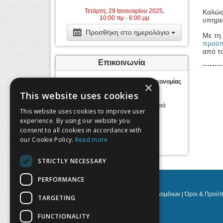
Τετάρτη, 29 Ιανουαρίου 2025,
Καλώς
10:00 πμ - 6:00 μμ
υπηρε
Προσθήκη στο ημερολόγιο
Με τη
προϋπ
από τ
Επικοινωνία
Ελληνική Εταιρεία Ενεργειακής Οικονομίας
×
This website uses cookies
Διεύθυνση:
Χαριλάου Τρικούπη 62, 14562 Κηφισιά
This website uses cookies to improve user
experience. By using our website you
Τηλέφωνο:
2109230422
consent to all cookies in accordance with
Email:
info@haee.gr
our Cookie Policy.
Ιστοσελίδα:
Read more
www.haee.gr
STRICTLY NECESSARY
PERFORMANCE
Πολιτική Προστασίας Προσωπικών Δεδομένων
|
Όροι & Προϋπ
TARGETING
FUNCTIONALITY
NOETIK Production